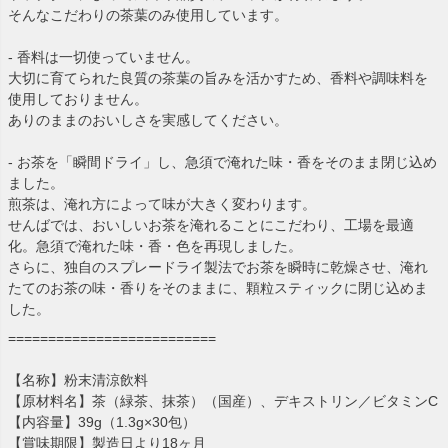
そんなこだわりの茶葉のみ使用しています。
- 香料は一切使っていません。
大切に育てられた良質の茶葉の旨みを活かすため、香料や調味料を
使用しておりません。
ありのままのおいしさを実感してください。
- お茶を「瞬間ドライ」し、急須で淹れた味・香をそのまま閉じ込め
ました。
煎茶は、淹れ方によって味が大きく変わります。
せんばでは、おいしいお茶を淹れることにこだわり、工場を最適
化。急須で淹れた味・香・色を再現しました。
さらに、独自のスプレードライ製法でお茶を瞬時に乾燥させ、淹れ
たてのお茶の味・香りをそのままに、顆粒スティックに閉じ込めま
した。
==========================
【名称】粉末清涼飲料
【原材料名】茶（緑茶、抹茶）（国産）、デキストリン／ビタミンC
【内容量】39g（1.3g×30包）
【賞味期限】製造日より18ヶ月