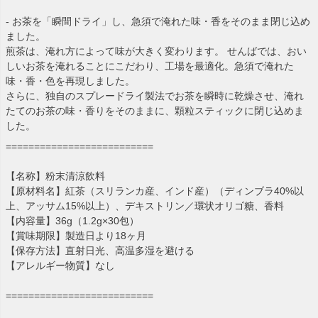
- お茶を「瞬間ドライ」し、急須で淹れた味・香をそのまま閉じ込め
ました。
煎茶は、淹れ方によって味が大きく変わります。 せんばでは、おい
しいお茶を淹れることにこだわり、工場を最適化。急須で淹れた
味・香・色を再現しました。
さらに、独自のスプレードライ製法でお茶を瞬時に乾燥させ、淹れ
たてのお茶の味・香りをそのままに、顆粒スティックに閉じ込めま
した。
==========================
【名称】粉末清涼飲料
【原材料名】紅茶（スリランカ産、インド産）（ディンブラ40%以
上、アッサム15%以上）、デキストリン／環状オリゴ糖、香料
【内容量】36g（1.2g×30包）
【賞味期限】製造日より18ヶ月
【保存方法】直射日光、高温多湿を避ける
【アレルギー物質】なし
==========================