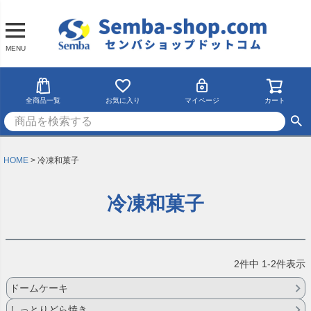
MENU
全商品一覧
お気に入り
マイページ
カート
HOME
冷凍和菓子
冷凍和菓子
2
件中
1
-
2
件表示
ドームケーキ
しっとりどら焼き