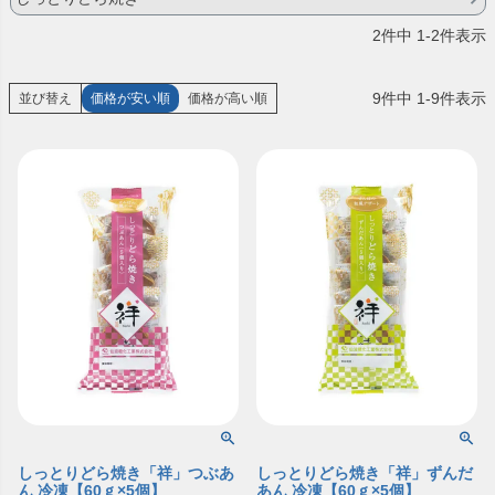
2
件中
1
-
2
件表示
9
件中
1
-
9
件表示
並び替え
価格が安い順
価格が高い順
しっとりどら焼き「祥」つぶあ
しっとりどら焼き「祥」ずんだ
ん 冷凍【60ｇ×5個】
あん 冷凍【60ｇ×5個】