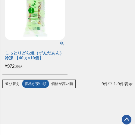
しっとりどら焼（ずんだあん）
冷凍 【40ｇ×10個】
¥
972
税込
9
件中
1
-
9
件表示
並び替え
価格が安い順
価格が高い順
ペー
ジト