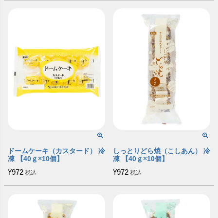
ドームケーキ（カスタード） 冷
しっとりどら焼（こしあん） 冷
凍 【40ｇ×10個】
凍 【40ｇ×10個】
¥
972
¥
972
税込
税込