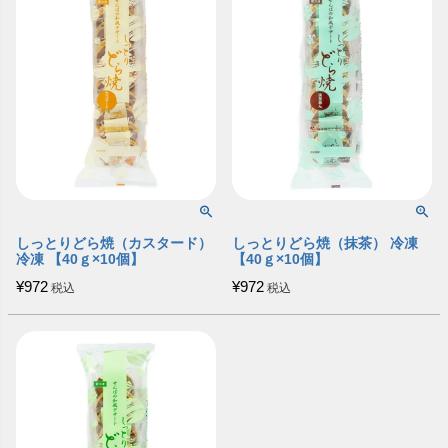
しっとりどら焼（カスタード）
しっとりどら焼（抹茶） 冷凍
冷凍 【40ｇ×10個】
【40ｇ×10個】
¥
972
¥
972
税込
税込