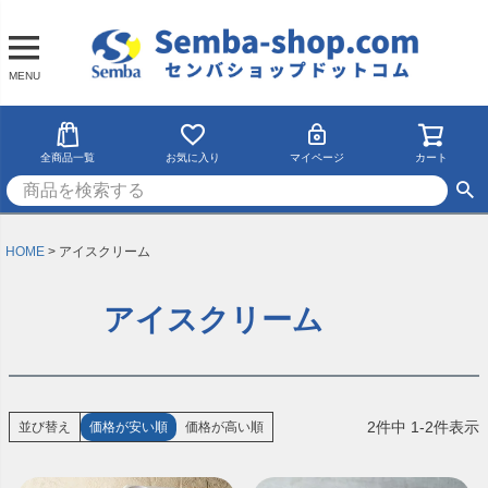
MENU
全商品一覧
お気に入り
マイページ
カート
HOME
アイスクリーム
アイスクリーム
2
件中
1
-
2
件表示
並び替え
価格が安い順
価格が高い順