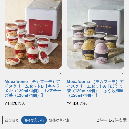
Mocafoomo（モカフーモ）ア
Mocafoomo （モカフーモ）ア
イスクリームセットB【キャラ
イスクリームセットA【ほうじ
メル（120ml×4個）、レアチー
茶（120ml×4個）、さくら風味
ズ苺（120ml×4個）】
（120ml×4個）】
¥
4,320
¥
4,320
税込
税込
2
件中
1
-
2
件表示
並び替え
価格が安い順
価格が高い順