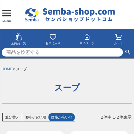
MENU
全商品一覧
お気に入り
マイページ
カート
HOME
スープ
スープ
2
件中
1
-
2
件表示
並び替え
価格が安い順
価格が高い順