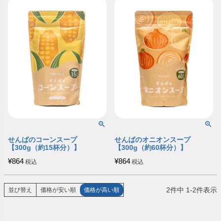
せんばのコーンスープ
せんばのオニオンスープ
【300g（約15杯分）】
【300g（約60杯分）】
¥
864
¥
864
税込
税込
2
件中
1
-
2
件表示
並び替え
価格が安い順
価格が高い順